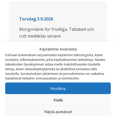
Torsdag 3.9.2026
Morgonlänk för frivilliga. Tidtabell och
rutt meddelas senare.
Vasa övningsskola grundläggande
Käytämme evästeitä
utbildning (åk 7–9) Kyrkoesplanaden
Parhaan kokemuksen tarjoamiseksi käytämme teknologioita, kuten
11–13, 65100 Vasa.
evästeitä, tallentaaksemme ja/tai käyttääksemme laitetietoja. Näiden
tekniikoiden hyväksyminen antaa meille mahdollisuuden käsitellä
tietoja, kuten selauskäyttäytymistä tai yksilöllisiä tunnuksia tällä
Ingång i hörnet av Kyrkoesplanaden
sivustolla. Suostumuksen jättäminen tai peruuttaminen voi vaikuttaa
och Biblioteksgatan.
haitallisesti tiettyihin ominaisuuksiin ja toimintoihin.
9–12 Arbetsgruppernas arbete
Hyväksy
12.00 Lunch
Kiellä
Ernst Salonger, Sandögatan 7, 65100
Näytä asetukset
Vasa